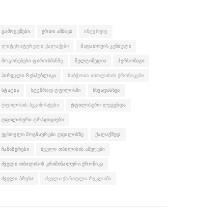
ᲒᲐᲛᲝᲪᲔᲛᲔᲑᲘ
ᲔᲠᲗᲘ ᲐᲛᲑᲐᲕᲘ
ᲘᲜᲢᲔᲠᲕᲘᲣ
ᲚᲘᲢᲔᲠᲐᲢᲣᲠᲣᲚᲘ ᲥᲐᲚᲐᲥᲔᲑᲘ
ᲛᲐᲓᲐᲗᲝᲕᲘᲡ ᲙᲣᲜᲫᲣᲚᲘ
ᲛᲝᲒᲝᲜᲔᲑᲔᲑᲘ ᲤᲘᲠᲝᲡᲛᲐᲜᲖᲔ
ᲛᲣᲚᲢᲘᲛᲔᲓᲘᲐ
ᲞᲔᲠᲡᲝᲜᲐᲟᲘ
ᲞᲘᲠᲕᲔᲚᲘ ᲠᲔᲡᲞᲣᲑᲚᲘᲙᲐ
ᲡᲐᲑᲭᲝᲗᲐ ᲗᲑᲘᲚᲘᲡᲘᲡ ᲥᲠᲝᲜᲘᲙᲔᲑᲘ
ᲡᲢᲐᲢᲘᲐ
ᲡᲢᲣᲛᲠᲐᲓ ᲢᲤᲘᲚᲘᲡᲨᲘ
ᲡᲮᲕᲐᲓᲐᲡᲮᲕᲐ
ᲢᲤᲘᲚᲘᲡᲘᲡ ᲑᲣᲙᲘᲜᲘᲡᲢᲔᲑᲘ
ᲢᲤᲘᲚᲘᲡᲣᲠᲘ ᲚᲔᲒᲔᲜᲓᲐ
ᲢᲤᲘᲚᲘᲡᲣᲠᲘ ᲢᲠᲐᲓᲘᲪᲘᲔᲑᲘ
ᲣᲪᲮᲝᲔᲚᲘ ᲛᲝᲒᲖᲐᲣᲠᲔᲑᲘ ᲢᲤᲘᲚᲘᲡᲖᲔ
ᲥᲐᲚᲐᲥᲖᲔᲓ
ᲩᲐᲜᲐᲬᲔᲠᲔᲑᲘ
ᲫᲕᲔᲚᲘ ᲗᲑᲘᲚᲘᲡᲘᲡ ᲐᲨᲣᲦᲔᲑᲘ
ᲫᲕᲔᲚᲘ ᲗᲑᲘᲚᲘᲡᲘᲡ ᲙᲠᲘᲛᲘᲜᲐᲚᲣᲠᲘ ᲥᲠᲝᲜᲘᲙᲐ
ᲫᲕᲔᲚᲘ ᲞᲠᲔᲡᲐ
ᲫᲕᲔᲚᲘ ᲥᲐᲠᲗᲣᲚᲘ ᲠᲔᲙᲚᲐᲛᲐ