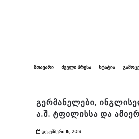
ᲛᲗᲐᲕᲐᲠᲘ
ᲫᲕᲔᲚᲘ ᲞᲠᲔᲡᲐ
ᲡᲢᲐᲢᲘᲐ
ᲒᲐᲛᲝᲪᲔ
გერმანელები, ინგლისე
ა.შ. ტფილისსა და ამიერ
დეკემბერი
15
,
2019