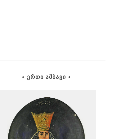
• ᲔᲠᲗᲘ ᲐᲛᲑᲐᲕᲘ •