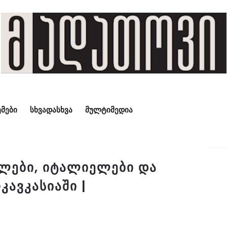
ᲛᲔᲑᲘ
ᲡᲮᲕᲐᲓᲐᲡᲮᲕᲐ
ᲛᲣᲚᲢᲘᲛᲔᲓᲘᲐ
ლები, იტალიელები და
კავკასიაში |