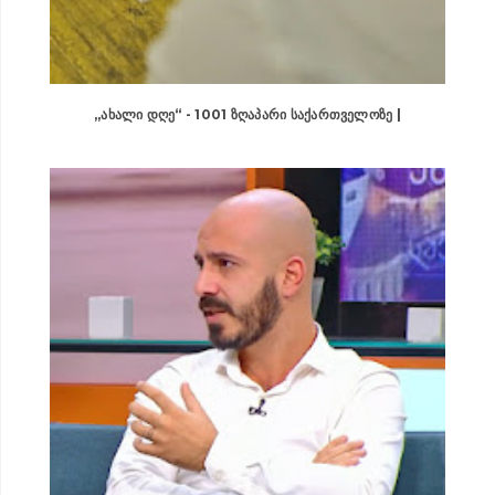
„ᲐᲮᲐᲚᲘ ᲓᲦᲔ“ - 1001 ᲖᲦᲐᲞᲐᲠᲘ ᲡᲐᲥᲐᲠᲗᲕᲔᲚᲝᲖᲔ |