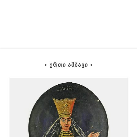
• ᲔᲠᲗᲘ ᲐᲛᲑᲐᲕᲘ •