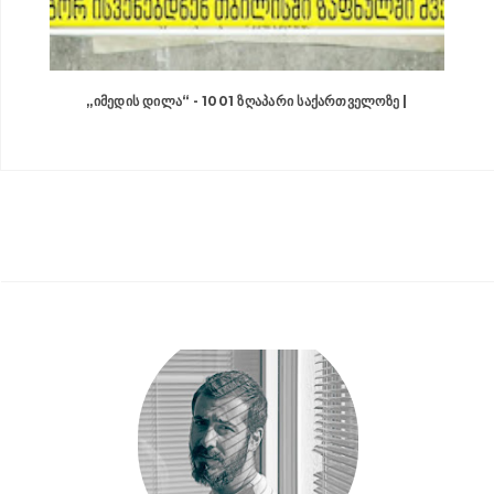
„ᲘᲛᲔᲓᲘᲡ ᲓᲘᲚᲐ“ - 1001 ᲖᲦᲐᲞᲐᲠᲘ ᲡᲐᲥᲐᲠᲗᲕᲔᲚᲝᲖᲔ |