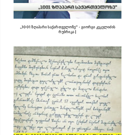
„1001 ᲖᲦᲐᲞᲐᲠᲘ ᲡᲐᲥᲐᲠᲗᲕᲔᲚᲝᲖᲔ“ - ᲒᲘᲝᲠᲒᲘ ᲙᲔᲙᲔᲚᲘᲫᲘᲡ
ᲠᲣᲑᲠᲘᲙᲐ |