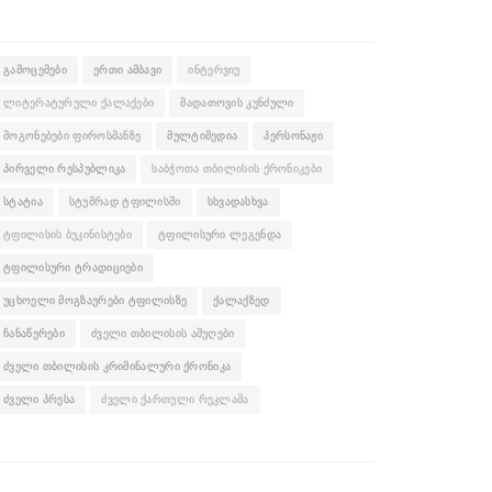
ᲒᲐᲛᲝᲪᲔᲛᲔᲑᲘ
ᲔᲠᲗᲘ ᲐᲛᲑᲐᲕᲘ
ᲘᲜᲢᲔᲠᲕᲘᲣ
ᲚᲘᲢᲔᲠᲐᲢᲣᲠᲣᲚᲘ ᲥᲐᲚᲐᲥᲔᲑᲘ
ᲛᲐᲓᲐᲗᲝᲕᲘᲡ ᲙᲣᲜᲫᲣᲚᲘ
ᲛᲝᲒᲝᲜᲔᲑᲔᲑᲘ ᲤᲘᲠᲝᲡᲛᲐᲜᲖᲔ
ᲛᲣᲚᲢᲘᲛᲔᲓᲘᲐ
ᲞᲔᲠᲡᲝᲜᲐᲟᲘ
ᲞᲘᲠᲕᲔᲚᲘ ᲠᲔᲡᲞᲣᲑᲚᲘᲙᲐ
ᲡᲐᲑᲭᲝᲗᲐ ᲗᲑᲘᲚᲘᲡᲘᲡ ᲥᲠᲝᲜᲘᲙᲔᲑᲘ
ᲡᲢᲐᲢᲘᲐ
ᲡᲢᲣᲛᲠᲐᲓ ᲢᲤᲘᲚᲘᲡᲨᲘ
ᲡᲮᲕᲐᲓᲐᲡᲮᲕᲐ
ᲢᲤᲘᲚᲘᲡᲘᲡ ᲑᲣᲙᲘᲜᲘᲡᲢᲔᲑᲘ
ᲢᲤᲘᲚᲘᲡᲣᲠᲘ ᲚᲔᲒᲔᲜᲓᲐ
ᲢᲤᲘᲚᲘᲡᲣᲠᲘ ᲢᲠᲐᲓᲘᲪᲘᲔᲑᲘ
ᲣᲪᲮᲝᲔᲚᲘ ᲛᲝᲒᲖᲐᲣᲠᲔᲑᲘ ᲢᲤᲘᲚᲘᲡᲖᲔ
ᲥᲐᲚᲐᲥᲖᲔᲓ
ᲩᲐᲜᲐᲬᲔᲠᲔᲑᲘ
ᲫᲕᲔᲚᲘ ᲗᲑᲘᲚᲘᲡᲘᲡ ᲐᲨᲣᲦᲔᲑᲘ
ᲫᲕᲔᲚᲘ ᲗᲑᲘᲚᲘᲡᲘᲡ ᲙᲠᲘᲛᲘᲜᲐᲚᲣᲠᲘ ᲥᲠᲝᲜᲘᲙᲐ
ᲫᲕᲔᲚᲘ ᲞᲠᲔᲡᲐ
ᲫᲕᲔᲚᲘ ᲥᲐᲠᲗᲣᲚᲘ ᲠᲔᲙᲚᲐᲛᲐ