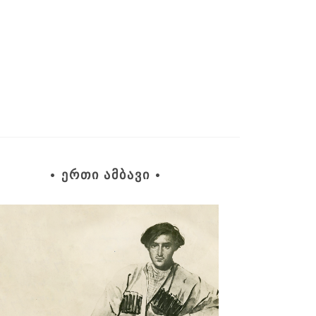
• ᲔᲠᲗᲘ ᲐᲛᲑᲐᲕᲘ •