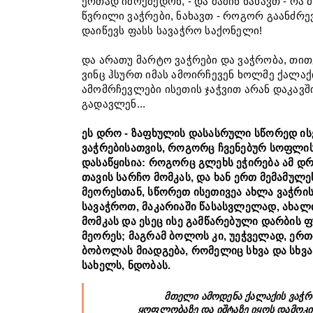
ერთად იმოქმედონ, - და მაშინ ნახავთ - რა
წვრილი ვაჭრები, ნახავთ - როგორ გაანძრე
დაიწევს ფასს სავაჭრო საქონელი!
და არათუ მარტო ვაჭრები და ვაჭრობა, თით
ვინც ჰსურთ იმას ამოირჩევენ ხოლმე ქალა
ამომრჩევლები ისეთის ჯაჭვით არან დაკავშ
გადავლენ...
ეს დრო - ზაფხულის დასასრული სწორედ ი
ვაჭრებისათვის, როგორც ჩვენებურ სოფლი
დასაწყისია: როგორც გლეხს ეჭირება ამ დრ
სახლების დანომვრა
თავის სარჩო მომკას, და ხან ერთ მემამულე
ტფილისში... |
მეორესთან, სწორეთ ისეთივეა ახლა ვაჭრი
სავაჭროთ, მაკარიაში წასასვლელად, ახალ
Posted -
27
August
მომკას და ესეც ისე გამწარებული დარბის 
მეორეს; მაგრამ ბოლოს კი, უეჭველად, ერთ
ბობოლას მიადგება, რომელიც სხვა და სხვა
სახელს, ნდობას.
მთელი ამოდენა ქალაქის ვაჭრო
ყოფლობაზე და იშტაზე იყოს დამოკიდ