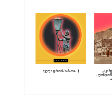
ᲫᲕᲔᲚᲘ ᲓᲠᲝᲘᲡ ᲡᲐᲜᲐᲗᲘ... |
„ᲡᲙᲐᲜ
„ᲚᲝᲜᲓᲝᲜᲨᲘ
Ა