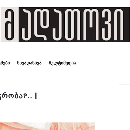
ᲛᲔᲑᲘ
ᲡᲮᲕᲐᲓᲐᲡᲮᲕᲐ
ᲛᲣᲚᲢᲘᲛᲔᲓᲘᲐ
რობა?.. |