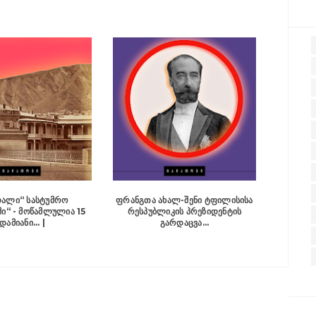
ᲓᲐᲚᲘ“ ᲡᲐᲡᲢᲣᲛᲠᲝ
ᲤᲠᲐᲜᲒᲗᲐ ᲐᲮᲐᲚ-ᲨᲔᲜᲘ ᲢᲤᲘᲚᲘᲡᲘᲡᲐ
“ - ᲛᲝᲬᲐᲛᲚᲣᲚᲘᲐ 15
ᲠᲔᲡᲞᲣᲑᲚᲘᲙᲘᲡ ᲞᲠᲔᲖᲘᲓᲔᲜᲢᲘᲡ
ᲓᲐᲛᲘᲐᲜᲘ... |
ᲒᲐᲠᲓᲐᲪᲕᲐ...