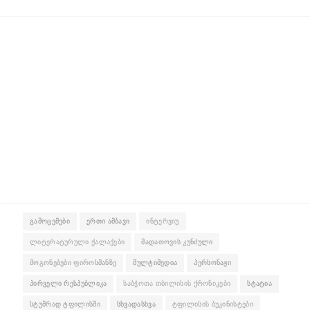
ᲒᲐᲛᲝᲪᲔᲛᲔᲑᲘ
ᲔᲠᲗᲘ ᲐᲛᲑᲐᲕᲘ
ᲘᲜᲢᲔᲠᲕᲘᲣ
ᲚᲘᲢᲔᲠᲐᲢᲣᲠᲣᲚᲘ ᲥᲐᲚᲐᲥᲔᲑᲘ
ᲛᲐᲓᲐᲗᲝᲕᲘᲡ ᲙᲣᲜᲫᲣᲚᲘ
ᲛᲝᲒᲝᲜᲔᲑᲔᲑᲘ ᲤᲘᲠᲝᲡᲛᲐᲜᲖᲔ
ᲛᲣᲚᲢᲘᲛᲔᲓᲘᲐ
ᲞᲔᲠᲡᲝᲜᲐᲟᲘ
ᲞᲘᲠᲕᲔᲚᲘ ᲠᲔᲡᲞᲣᲑᲚᲘᲙᲐ
ᲡᲐᲑᲭᲝᲗᲐ ᲗᲑᲘᲚᲘᲡᲘᲡ ᲥᲠᲝᲜᲘᲙᲔᲑᲘ
ᲡᲢᲐᲢᲘᲐ
ᲡᲢᲣᲛᲠᲐᲓ ᲢᲤᲘᲚᲘᲡᲨᲘ
ᲡᲮᲕᲐᲓᲐᲡᲮᲕᲐ
ᲢᲤᲘᲚᲘᲡᲘᲡ ᲑᲣᲙᲘᲜᲘᲡᲢᲔᲑᲘ