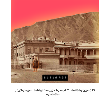
„ᲡᲙᲐᲜᲓᲐᲚᲘ“ ᲡᲐᲡᲢᲣᲛᲠᲝ „ᲚᲝᲜᲓᲝᲜᲨᲘ“ - ᲛᲝᲬᲐᲛᲚᲣᲚᲘᲐ 15
ᲐᲓᲐᲛᲘᲐᲜᲘ... |