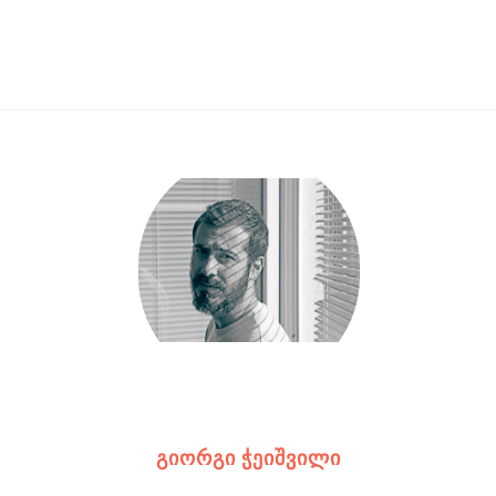
ᲒᲘᲝᲠᲒᲘ ᲭᲔᲘᲨᲕᲘᲚᲘ