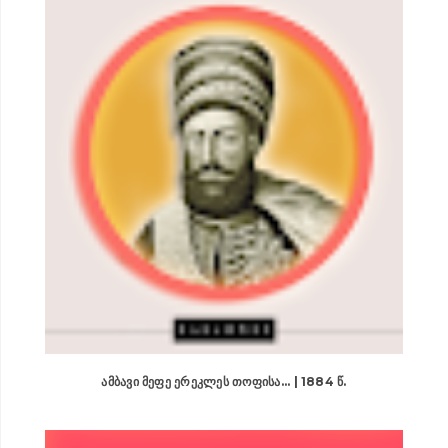
ᲐᲛᲑᲐᲕᲘ ᲛᲔᲤᲔ ᲔᲠᲔᲙᲚᲔᲡ ᲗᲝᲤᲘᲡᲐ... | 1884 Წ.