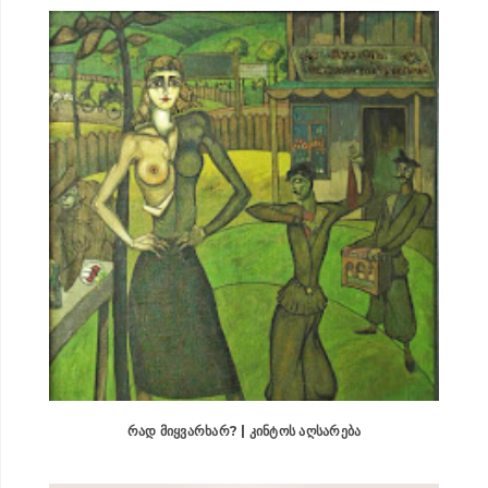
ᲠᲐᲓ ᲛᲘᲧᲕᲐᲠᲮᲐᲠ? | ᲙᲘᲜᲢᲝᲡ ᲐᲦᲡᲐᲠᲔᲑᲐ