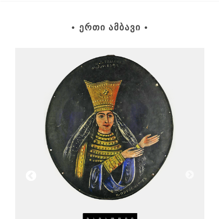
• ᲔᲠᲗᲘ ᲐᲛᲑᲐᲕᲘ •